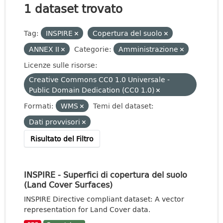
1 dataset trovato
Tag:
INSPIRE
Copertura del suolo
ANNEX II
Categorie:
Amministrazione
Licenze sulle risorse:
Creative Commons CC0 1.0 Universale -
Public Domain Dedication (CC0 1.0)
Formati:
WMS
Temi del dataset:
Dati provvisori
Risultato del Filtro
INSPIRE - Superfici di copertura del suolo
(Land Cover Surfaces)
INSPIRE Directive compliant dataset: A vector
representation for Land Cover data.