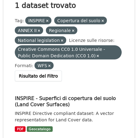
1 dataset trovato
Tag:
INSPIRE
Copertura del suolo
ANNEX II
Regionale
National legislation
Licenze sulle risorse:
Creative Commons CC0 1.0 Universale -
Public Domain Dedication (CC0 1.0)
Formati:
WFS
Risultato del Filtro
INSPIRE - Superfici di copertura del suolo
(Land Cover Surfaces)
INSPIRE Directive compliant dataset: A vector
representation for Land Cover data.
PDF
Geocatalogo