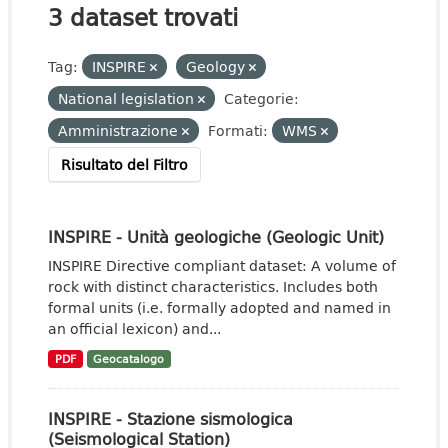
3 dataset trovati
Tag:
INSPIRE
Geology
National legislation
Categorie:
Amministrazione
Formati:
WMS
Risultato del Filtro
INSPIRE - Unità geologiche (Geologic Unit)
INSPIRE Directive compliant dataset: A volume of
rock with distinct characteristics. Includes both
formal units (i.e. formally adopted and named in
an official lexicon) and...
PDF
Geocatalogo
INSPIRE - Stazione sismologica
(Seismological Station)