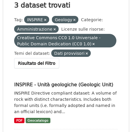
3 dataset trovati
Tag:
INSPIRE
Geology
Categorie:
Amministrazione
Licenze sulle risorse:
Creative Commons CC0 1.0 Universale -
Public Domain Dedication (CC0 1.0)
Temi del dataset:
Dati provvisori
Risultato del Filtro
INSPIRE - Unità geologiche (Geologic Unit)
INSPIRE Directive compliant dataset: A volume of
rock with distinct characteristics. Includes both
formal units (i.e. formally adopted and named in
an official lexicon) and...
PDF
Geocatalogo