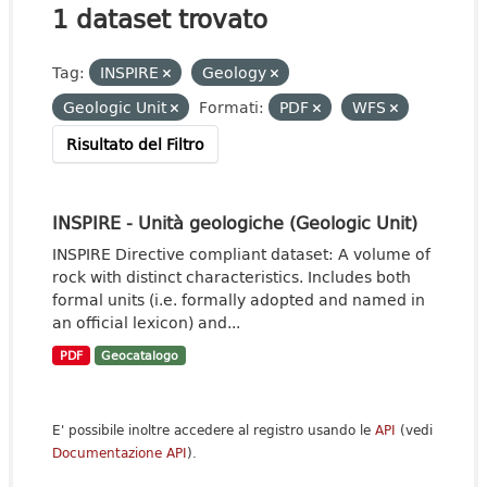
1 dataset trovato
Tag:
INSPIRE
Geology
Geologic Unit
Formati:
PDF
WFS
Risultato del Filtro
INSPIRE - Unità geologiche (Geologic Unit)
INSPIRE Directive compliant dataset: A volume of
rock with distinct characteristics. Includes both
formal units (i.e. formally adopted and named in
an official lexicon) and...
PDF
Geocatalogo
E' possibile inoltre accedere al registro usando le
API
(vedi
Documentazione API
).