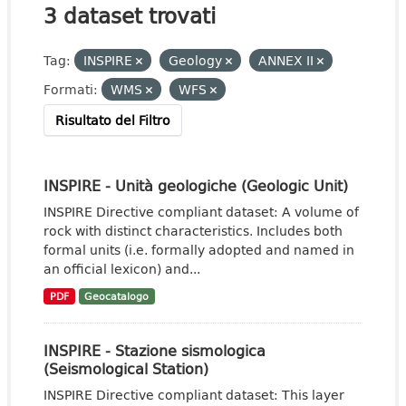
3 dataset trovati
Tag:
INSPIRE
Geology
ANNEX II
Formati:
WMS
WFS
Risultato del Filtro
INSPIRE - Unità geologiche (Geologic Unit)
INSPIRE Directive compliant dataset: A volume of
rock with distinct characteristics. Includes both
formal units (i.e. formally adopted and named in
an official lexicon) and...
PDF
Geocatalogo
INSPIRE - Stazione sismologica
(Seismological Station)
INSPIRE Directive compliant dataset: This layer