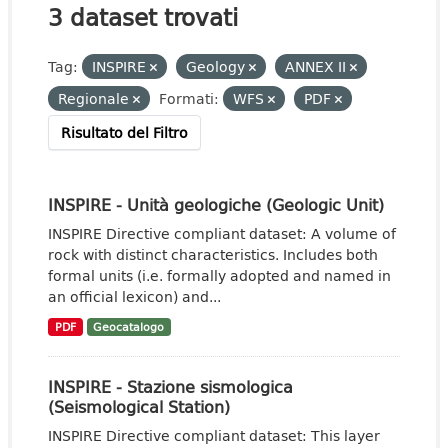
3 dataset trovati
Tag:
INSPIRE
Geology
ANNEX II
Regionale
Formati:
WFS
PDF
Risultato del Filtro
INSPIRE - Unità geologiche (Geologic Unit)
INSPIRE Directive compliant dataset: A volume of
rock with distinct characteristics. Includes both
formal units (i.e. formally adopted and named in
an official lexicon) and...
PDF
Geocatalogo
INSPIRE - Stazione sismologica
(Seismological Station)
INSPIRE Directive compliant dataset: This layer