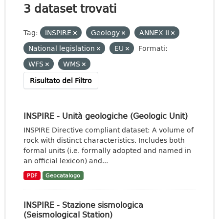
3 dataset trovati
Tag:
INSPIRE
Geology
ANNEX II
National legislation
EU
Formati:
WFS
WMS
Risultato del Filtro
INSPIRE - Unità geologiche (Geologic Unit)
INSPIRE Directive compliant dataset: A volume of
rock with distinct characteristics. Includes both
formal units (i.e. formally adopted and named in
an official lexicon) and...
PDF
Geocatalogo
INSPIRE - Stazione sismologica
(Seismological Station)