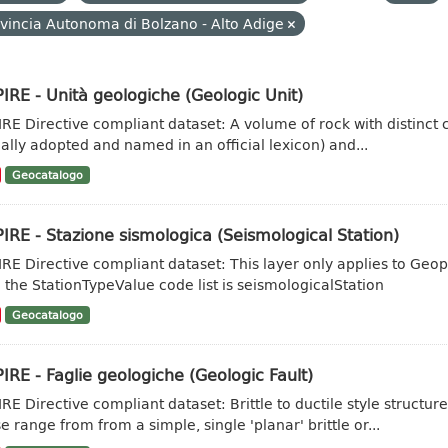
vincia Autonoma di Bolzano - Alto Adige
IRE - Unità geologiche (Geologic Unit)
IRE Directive compliant dataset: A volume of rock with distinct ch
ally adopted and named in an official lexicon) and...
Geocatalogo
IRE - Stazione sismologica (Seismological Station)
IRE Directive compliant dataset: This layer only applies to Geo
 the StationTypeValue code list is seismologicalStation
Geocatalogo
IRE - Faglie geologiche (Geologic Fault)
IRE Directive compliant dataset: Brittle to ductile style struct
e range from from a simple, single 'planar' brittle or...