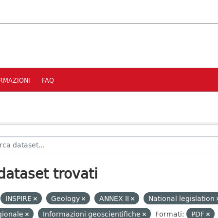
RMAZIONI
FAQ
dataset trovati
INSPIRE
Geology
ANNEX II
National legislation
gionale
Informazioni geoscientifiche
Formati:
PDF