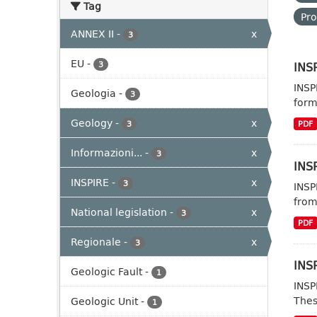
Tag
Pro
ANNEX II
-
x
3
EU
-
INSP
3
INSP
Geologia
-
3
form
Geology
-
x
3
PDF
Informazioni...
-
x
3
INSP
INSPIRE
-
x
3
INSP
from
National legislation
-
x
3
PDF
Regionale
-
x
3
INSP
Geologic Fault
-
1
INSP
Thes
Geologic Unit
-
1