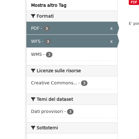
PDF
Mostra altro Tag
Formati
E' po
PDF
-
x
3
WFS
-
x
3
WMS
-
3
Licenze sulle risorse
Creative Commons...
-
3
Temi del dataset
Dati provvisori
-
3
Sottotemi