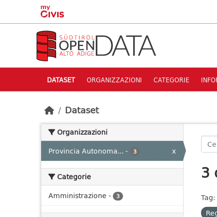
Skip to main content
DATASET
ORGANIZZAZIONI
CATEGORIE
INFO
Dataset
Organizzazioni
Provincia Autonoma...
-
x
3
3 
Categorie
Amministrazione
-
3
Tag:
Re