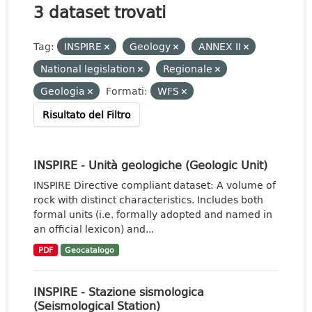
3 dataset trovati
Tag:
INSPIRE
Geology
ANNEX II
National legislation
Regionale
Geologia
Formati:
WFS
Risultato del Filtro
INSPIRE - Unità geologiche (Geologic Unit)
INSPIRE Directive compliant dataset: A volume of
rock with distinct characteristics. Includes both
formal units (i.e. formally adopted and named in
an official lexicon) and...
PDF
Geocatalogo
INSPIRE - Stazione sismologica
(Seismological Station)