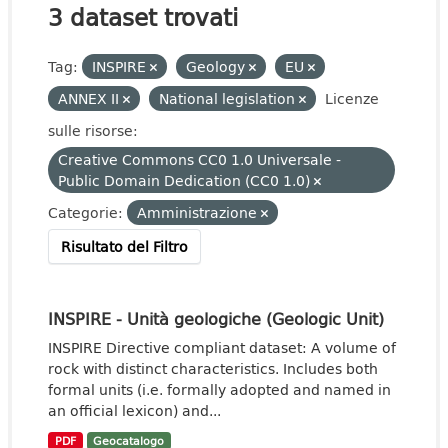
3 dataset trovati
Tag:
INSPIRE
Geology
EU
ANNEX II
National legislation
Licenze
sulle risorse:
Creative Commons CC0 1.0 Universale -
Public Domain Dedication (CC0 1.0)
Categorie:
Amministrazione
Risultato del Filtro
INSPIRE - Unità geologiche (Geologic Unit)
INSPIRE Directive compliant dataset: A volume of
rock with distinct characteristics. Includes both
formal units (i.e. formally adopted and named in
an official lexicon) and...
PDF
Geocatalogo