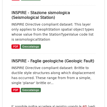
INSPIRE - Stazione sismologica
(Seismological Station)
INSPIRE Directive compliant dataset: This layer
only applies to GeophStation spatial object types
whose value from the StationTypeValue code list
is seismologicalStation
PDF
Geocatalogo
INSPIRE - Faglie geologiche (Geologic Fault)
INSPIRE Directive compliant dataset: Brittle to
ductile style structures along which displacement
has occurred. These range from from a simple,
single 'planar' brittle or...
PDF
Geocatalogo
E' possibile inoltre accedere al registro usando le
API
(vedi