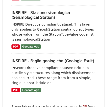
INSPIRE - Stazione sismologica
(Seismological Station)
INSPIRE Directive compliant dataset: This layer
only applies to GeophStation spatial object types
whose value from the StationTypeValue code list
is seismologicalStation
PDF
Geocatalogo
INSPIRE - Faglie geologiche (Geologic Fault)
INSPIRE Directive compliant dataset: Brittle to
ductile style structures along which displacement
has occurred. These range from from a simple,
single 'planar' brittle or...
PDF
Geocatalogo
E' possibile inoltre accedere al registro usando le
API
(vedi