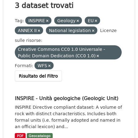
3 dataset trovati
Tag:
INSPIRE
Geology
EU
ANNEX II
National legislation
Licenze
sulle risorse:
Creative Commons CC0 1.0 Universale -
Public Domain Dedication (CC0 1.0)
Formati:
WFS
Risultato del Filtro
INSPIRE - Unità geologiche (Geologic Unit)
INSPIRE Directive compliant dataset: A volume of
rock with distinct characteristics. Includes both
formal units (i.e. formally adopted and named in
an official lexicon) and...
PDF
Geocatalogo