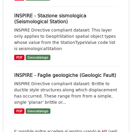
INSPIRE - Stazione sismologica
(Seismological Station)
INSPIRE Directive compliant dataset: This layer
only applies to GeophStation spatial object types
whose value from the StationTypeValue code list
is seismologicalStation
PDF
Geocatalogo
INSPIRE - Faglie geologiche (Geologic Fault)
INSPIRE Directive compliant dataset: Brittle to
ductile style structures along which displacement
has occurred. These range from from a simple,
single 'planar' brittle or...
PDF
Geocatalogo
E' possibile inoltre accedere al registro usando le
API
(vedi