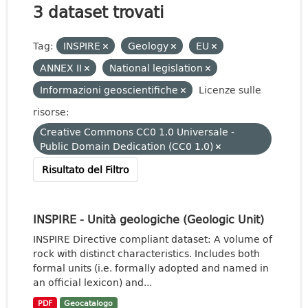
3 dataset trovati
Tag:
INSPIRE
Geology
EU
ANNEX II
National legislation
Informazioni geoscientifiche
Licenze sulle
risorse:
Creative Commons CC0 1.0 Universale -
Public Domain Dedication (CC0 1.0)
Risultato del Filtro
INSPIRE - Unità geologiche (Geologic Unit)
INSPIRE Directive compliant dataset: A volume of
rock with distinct characteristics. Includes both
formal units (i.e. formally adopted and named in
an official lexicon) and...
PDF
Geocatalogo