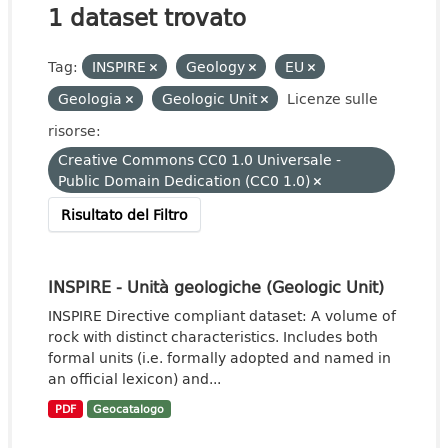
1 dataset trovato
Tag:
INSPIRE
Geology
EU
Geologia
Geologic Unit
Licenze sulle
risorse:
Creative Commons CC0 1.0 Universale -
Public Domain Dedication (CC0 1.0)
Risultato del Filtro
INSPIRE - Unità geologiche (Geologic Unit)
INSPIRE Directive compliant dataset: A volume of
rock with distinct characteristics. Includes both
formal units (i.e. formally adopted and named in
an official lexicon) and...
PDF
Geocatalogo