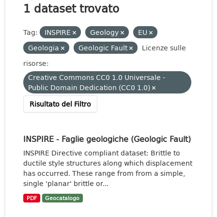
1 dataset trovato
Tag:
INSPIRE
Geology
EU
Geologia
Geologic Fault
Licenze sulle
risorse:
Creative Commons CC0 1.0 Universale -
Public Domain Dedication (CC0 1.0)
Risultato del Filtro
INSPIRE - Faglie geologiche (Geologic Fault)
INSPIRE Directive compliant dataset: Brittle to
ductile style structures along which displacement
has occurred. These range from from a simple,
single 'planar' brittle or...
PDF
Geocatalogo