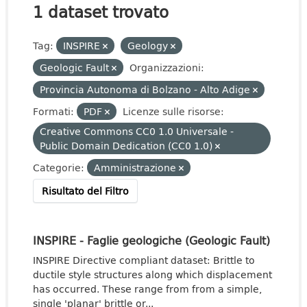
1 dataset trovato
Tag:
INSPIRE
Geology
Geologic Fault
Organizzazioni:
Provincia Autonoma di Bolzano - Alto Adige
Formati:
PDF
Licenze sulle risorse:
Creative Commons CC0 1.0 Universale -
Public Domain Dedication (CC0 1.0)
Categorie:
Amministrazione
Risultato del Filtro
INSPIRE - Faglie geologiche (Geologic Fault)
INSPIRE Directive compliant dataset: Brittle to
ductile style structures along which displacement
has occurred. These range from from a simple,
single 'planar' brittle or...