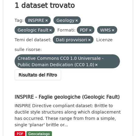
1 dataset trovato
Tag:
INSPIRE
Geology
Geologic Fault
Formati:
PDF
WMS
Temi del dataset:
Dati provvisori
Licenze
sulle risorse:
Creative Commons CC0 1.0 Universale -
Public Domain Dedication (CC0 1.0)
Risultato del Filtro
INSPIRE - Faglie geologiche (Geologic Fault)
INSPIRE Directive compliant dataset: Brittle to
ductile style structures along which displacement
has occurred. These range from from a simple,
single 'planar' brittle or...
PDF
Geocatalogo