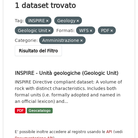
1 dataset trovato
Tag:
INSPIRE
Geology
Geologic Unit
Formati:
WFS
PDF
Categorie:
Amministrazione
Risultato del Filtro
INSPIRE - Unità geologiche (Geologic Unit)
INSPIRE Directive compliant dataset: A volume of
rock with distinct characteristics. Includes both
formal units (i.e. formally adopted and named in
an official lexicon) and...
PDF
Geocatalogo
E' possibile inoltre accedere al registro usando le
API
(vedi