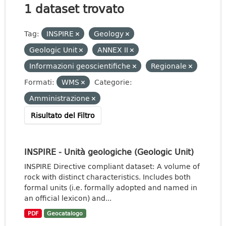
1 dataset trovato
Tag:
INSPIRE
Geology
Geologic Unit
ANNEX II
Informazioni geoscientifiche
Regionale
Formati:
WMS
Categorie:
Amministrazione
Risultato del Filtro
INSPIRE - Unità geologiche (Geologic Unit)
INSPIRE Directive compliant dataset: A volume of
rock with distinct characteristics. Includes both
formal units (i.e. formally adopted and named in
an official lexicon) and...
PDF
Geocatalogo