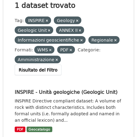
1 dataset trovato
Tag:
INSPIRE
Geology
Geologic Unit
ANNEX II
Informazioni geoscientifiche
Regionale
Formati:
WMS
PDF
Categorie:
Amministrazione
Risultato del Filtro
INSPIRE - Unità geologiche (Geologic Unit)
INSPIRE Directive compliant dataset: A volume of
rock with distinct characteristics. Includes both
formal units (i.e. formally adopted and named in
an official lexicon) and...
PDF
Geocatalogo