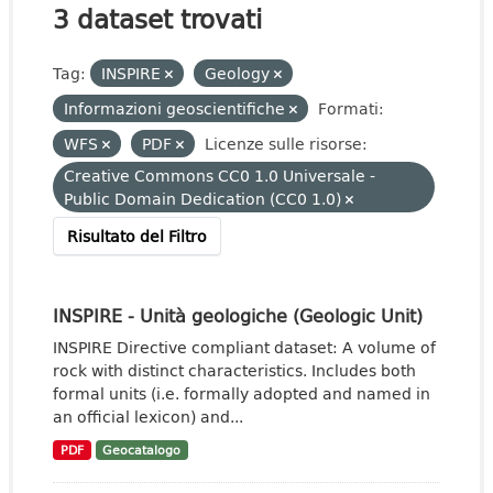
3 dataset trovati
Tag:
INSPIRE
Geology
Informazioni geoscientifiche
Formati:
WFS
PDF
Licenze sulle risorse:
Creative Commons CC0 1.0 Universale -
Public Domain Dedication (CC0 1.0)
Risultato del Filtro
INSPIRE - Unità geologiche (Geologic Unit)
INSPIRE Directive compliant dataset: A volume of
rock with distinct characteristics. Includes both
formal units (i.e. formally adopted and named in
an official lexicon) and...
PDF
Geocatalogo