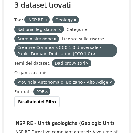
3 dataset trovati
Tag:
INSPIRE
Geology
National legislation
Categorie:
Amministrazione
Licenze sulle risorse:
Creative Commons CC0 1.0 Universale -
Public Domain Dedication (CC0 1.0)
Temi del dataset:
Dati provvisori
Organizzazioni:
Provincia Autonoma di Bolzano - Alto Adige
Formati:
PDF
Risultato del Filtro
INSPIRE - Unità geologiche (Geologic Unit)
INSPIRE Directive compliant dataset: A volume of