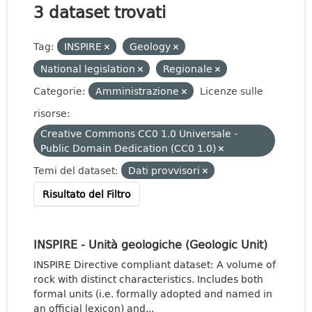
3 dataset trovati
Tag:
INSPIRE
Geology
National legislation
Regionale
Categorie:
Amministrazione
Licenze sulle
risorse:
Creative Commons CC0 1.0 Universale -
Public Domain Dedication (CC0 1.0)
Temi del dataset:
Dati provvisori
Risultato del Filtro
INSPIRE - Unità geologiche (Geologic Unit)
INSPIRE Directive compliant dataset: A volume of
rock with distinct characteristics. Includes both
formal units (i.e. formally adopted and named in
an official lexicon) and...