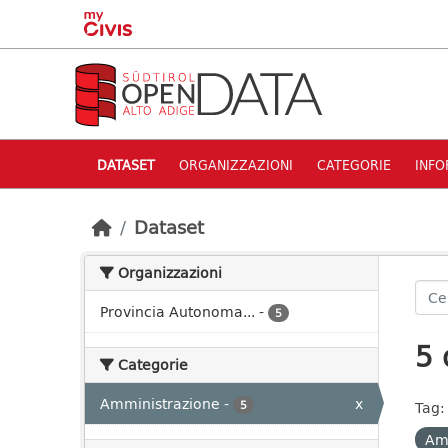
Skip to main content
DATASET
ORGANIZZAZIONI
CATEGORIE
INFO
Dataset
Organizzazioni
Provincia Autonoma...
-
5
5 
Categorie
Amministrazione
-
x
5
Tag:
Am