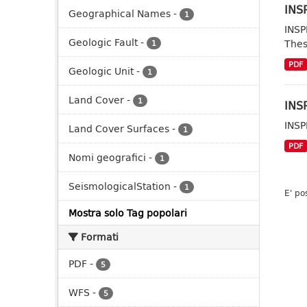
INSP
Geographical Names
-
1
INSP
Geologic Fault
-
Thes
1
PDF
Geologic Unit
-
1
Land Cover
-
1
INSP
INSP
Land Cover Surfaces
-
1
PDF
Nomi geografici
-
1
SeismologicalStation
-
1
E' po
Mostra solo Tag popolari
Formati
PDF
-
5
WFS
-
5