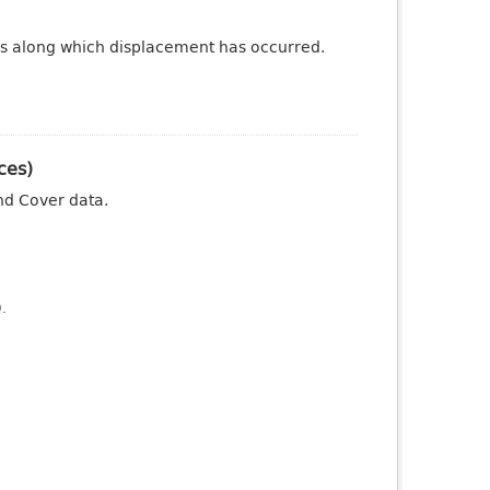
ures along which displacement has occurred.
ces)
nd Cover data.
).