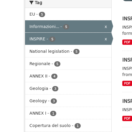
Tag
EU
-
5
INSP
Informazioni...
-
x
INSP
5
form
INSPIRE
-
x
5
PDF
National legislation
-
5
INSP
Regionale
-
5
INSP
from
ANNEX II
-
4
PDF
Geologia
-
3
INS
Geology
-
3
INSP
ANNEX I
-
1
PDF
Copertura del suolo
-
1