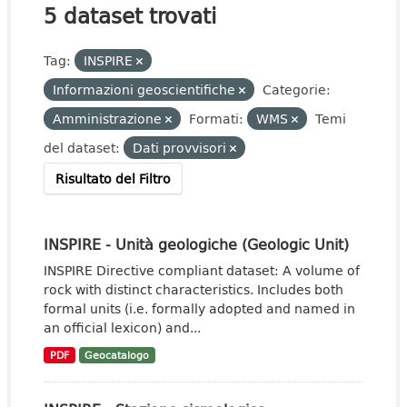
5 dataset trovati
Tag:
INSPIRE
Informazioni geoscientifiche
Categorie:
Amministrazione
Formati:
WMS
Temi
del dataset:
Dati provvisori
Risultato del Filtro
INSPIRE - Unità geologiche (Geologic Unit)
INSPIRE Directive compliant dataset: A volume of
rock with distinct characteristics. Includes both
formal units (i.e. formally adopted and named in
an official lexicon) and...
PDF
Geocatalogo