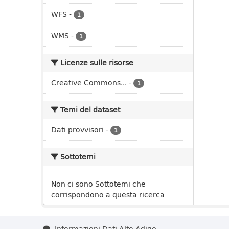
WFS
-
1
WMS
-
1
Licenze sulle risorse
Creative Commons...
-
1
Temi del dataset
Dati provvisori
-
1
Sottotemi
Non ci sono Sottotemi che
corrispondono a questa ricerca
Informazioni Dati Alto Adige