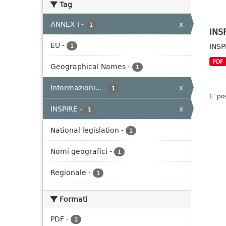
Tag
ANNEX I
-
x
1
INS
EU
-
INSP
1
PDF
Geographical Names
-
1
Informazioni...
-
x
1
E' po
INSPIRE
-
x
1
National legislation
-
1
Nomi geografici
-
1
Regionale
-
1
Formati
PDF
-
1