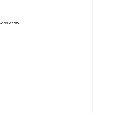
orld entity.
).