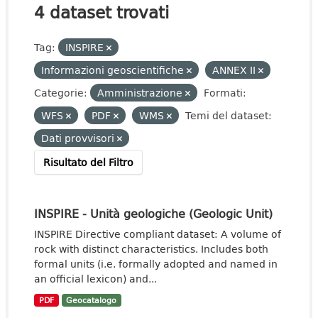
4 dataset trovati
Tag:
INSPIRE
Informazioni geoscientifiche
ANNEX II
Categorie:
Amministrazione
Formati:
WFS
PDF
WMS
Temi del dataset:
Dati provvisori
Risultato del Filtro
INSPIRE - Unità geologiche (Geologic Unit)
INSPIRE Directive compliant dataset: A volume of
rock with distinct characteristics. Includes both
formal units (i.e. formally adopted and named in
an official lexicon) and...
PDF
Geocatalogo