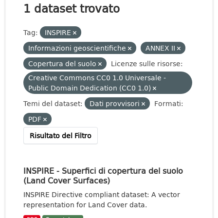
1 dataset trovato
Tag:
INSPIRE
Informazioni geoscientifiche
ANNEX II
Copertura del suolo
Licenze sulle risorse:
Creative Commons CC0 1.0 Universale -
Public Domain Dedication (CC0 1.0)
Temi del dataset:
Dati provvisori
Formati:
PDF
Risultato del Filtro
INSPIRE - Superfici di copertura del suolo
(Land Cover Surfaces)
INSPIRE Directive compliant dataset: A vector
representation for Land Cover data.