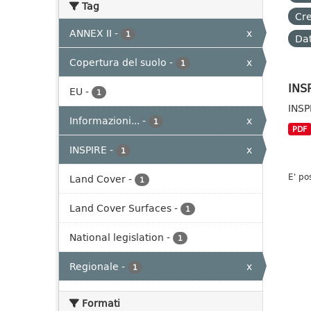
Tag
Cre
ANNEX II
-
x
1
Dat
Copertura del suolo
-
x
1
INSP
EU
-
1
INSP
Informazioni...
-
x
1
PDF
INSPIRE
-
x
1
E' po
Land Cover
-
1
Land Cover Surfaces
-
1
National legislation
-
1
Regionale
-
x
1
Formati