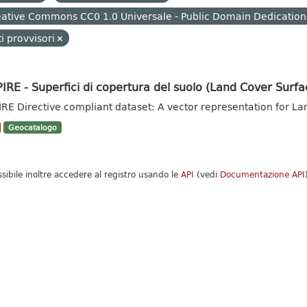
ative Commons CC0 1.0 Universale - Public Domain Dedication
i provvisori
IRE - Superfici di copertura del suolo (Land Cover Surfa
IRE Directive compliant dataset: A vector representation for La
Geocatalogo
ssibile inoltre accedere al registro usando le
API
(vedi
Documentazione API