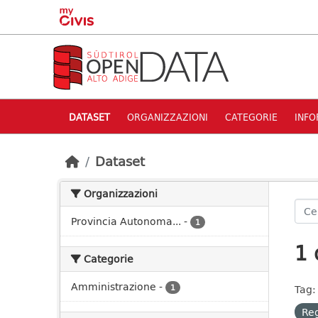
Skip to main content
DATASET
ORGANIZZAZIONI
CATEGORIE
INFO
Dataset
Organizzazioni
Provincia Autonoma...
-
1
1 
Categorie
Amministrazione
-
1
Tag:
Re