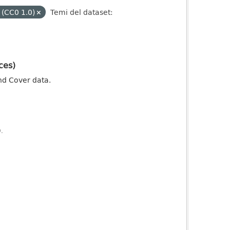
 (CC0 1.0)
Temi del dataset:
ces)
nd Cover data.
).