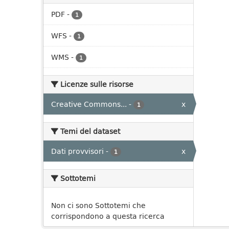
PDF
-
1
WFS
-
1
WMS
-
1
Licenze sulle risorse
Creative Commons...
-
x
1
Temi del dataset
Dati provvisori
-
x
1
Sottotemi
Non ci sono Sottotemi che
corrispondono a questa ricerca