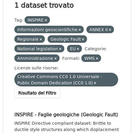
1 dataset trovato
Tag:
INSPIRE
Informazioni geoscientifiche
ANNEX II
Regionale
Geologic Fault
National legislation
EU
Categorie:
Amministrazione
Formati:
WMS
Licenze sulle risorse:
Creative Commons CC0 1.0 Universale -
Public Domain Dedication (CC0 1.0)
Risultato del Filtro
INSPIRE - Faglie geologiche (Geologic Fault)
INSPIRE Directive compliant dataset: Brittle to
ductile style structures along which displacement