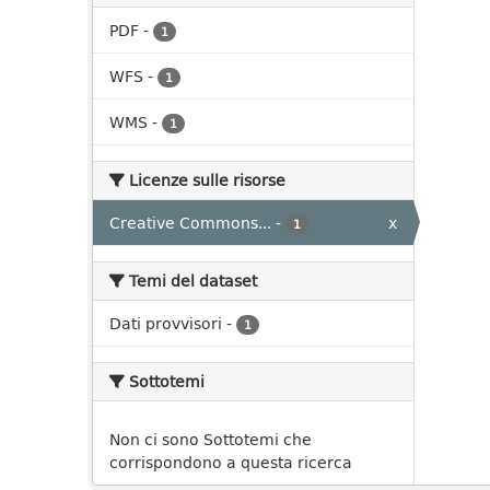
PDF
-
1
WFS
-
1
WMS
-
1
Licenze sulle risorse
Creative Commons...
-
x
1
Temi del dataset
Dati provvisori
-
1
Sottotemi
Non ci sono Sottotemi che
corrispondono a questa ricerca