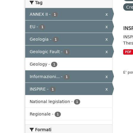
Tag
Cre
ANNEX II
-
x
1
EU
-
x
INSP
1
INSP
Geologia
-
x
1
Thes
Geologic Fault
-
x
1
PDF
Geology
-
1
E' po
Informazioni...
-
x
1
INSPIRE
-
x
1
National legislation
-
1
Regionale
-
1
Formati