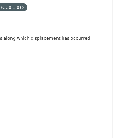
 (CC0 1.0)
ures along which displacement has occurred.
).