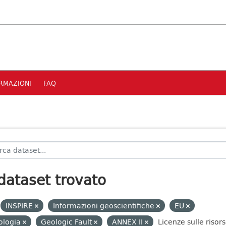
RMAZIONI
FAQ
dataset trovato
INSPIRE
Informazioni geoscientifiche
EU
ologia
Geologic Fault
ANNEX II
Licenze sulle risors