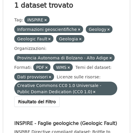
1 dataset trovato
Tag:
INSPIRE
Informazioni geoscientifiche
Geology
Geologic Fault
Geologia
Organizzazioni:
Provincia Autonoma di Bolzano - Alto Adige
Formati:
PDF
WMS
Temi del dataset:
Dati provvisori
Licenze sulle risorse:
Creative Commons CC0 1.0 Universale -
Public Domain Dedication (CC0 1.0)
Risultato del Filtro
INSPIRE - Faglie geologiche (Geologic Fault)
INSPIRE Directive compliant dataset: Brittle to