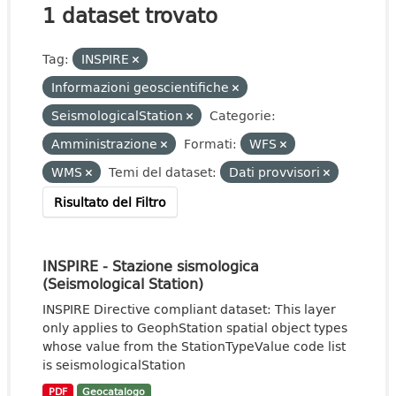
1 dataset trovato
Tag:
INSPIRE
Informazioni geoscientifiche
SeismologicalStation
Categorie:
Amministrazione
Formati:
WFS
WMS
Temi del dataset:
Dati provvisori
Risultato del Filtro
INSPIRE - Stazione sismologica
(Seismological Station)
INSPIRE Directive compliant dataset: This layer
only applies to GeophStation spatial object types
whose value from the StationTypeValue code list
is seismologicalStation
PDF
Geocatalogo