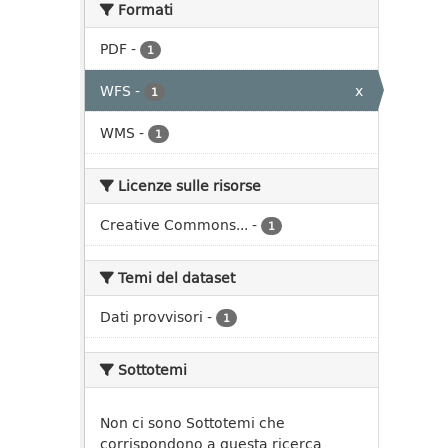
Formati
PDF
-
1
WFS
-
x
1
WMS
-
1
Licenze sulle risorse
Creative Commons...
-
1
Temi del dataset
Dati provvisori
-
1
Sottotemi
Non ci sono Sottotemi che
corrispondono a questa ricerca