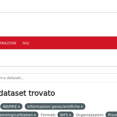
RMAZIONI
FAQ
dataset trovato
INSPIRE
Informazioni geoscientifiche
smologicalStation
Formati:
WFS
Organizzazioni:
Prov