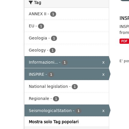
Tag
ANNEX II
-
1
INSP
EU
-
INSP
1
from
Geologia
-
1
PDF
Geology
-
1
E' po
Informazioni...
-
x
1
INSPIRE
-
x
1
National legislation
-
1
Regionale
-
1
SeismologicalStation
-
x
1
Mostra solo Tag popolari