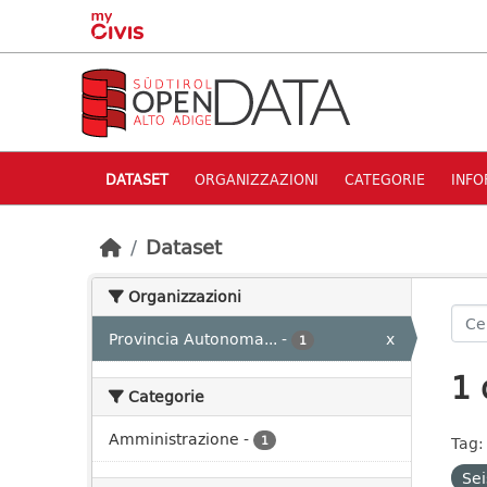
Skip to main content
DATASET
ORGANIZZAZIONI
CATEGORIE
INFO
Dataset
Organizzazioni
Provincia Autonoma...
-
x
1
1 
Categorie
Amministrazione
-
1
Tag:
Sei