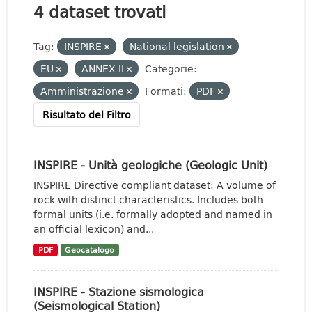
4 dataset trovati
Tag:
INSPIRE
National legislation
EU
ANNEX II
Categorie:
Amministrazione
Formati:
PDF
Risultato del Filtro
INSPIRE - Unità geologiche (Geologic Unit)
INSPIRE Directive compliant dataset: A volume of
rock with distinct characteristics. Includes both
formal units (i.e. formally adopted and named in
an official lexicon) and...
PDF
Geocatalogo
INSPIRE - Stazione sismologica
(Seismological Station)