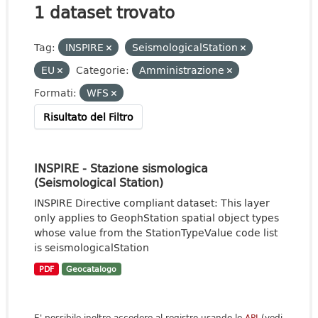
1 dataset trovato
Tag:
INSPIRE
SeismologicalStation
EU
Categorie:
Amministrazione
Formati:
WFS
Risultato del Filtro
INSPIRE - Stazione sismologica
(Seismological Station)
INSPIRE Directive compliant dataset: This layer
only applies to GeophStation spatial object types
whose value from the StationTypeValue code list
is seismologicalStation
PDF
Geocatalogo
E' possibile inoltre accedere al registro usando le
API
(vedi