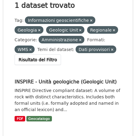
1 dataset trovato
Tag:
Informazioni geoscientifiche
Geologia
Geologic Unit
Regionale
Categorie:
Amministrazione
Formati:
WMS
Temi del dataset:
Dati provvisori
Risultato del Filtro
INSPIRE - Unità geologiche (Geologic Unit)
INSPIRE Directive compliant dataset: A volume of
rock with distinct characteristics. Includes both
formal units (i.e. formally adopted and named in
an official lexicon) and...
PDF
Geocatalogo