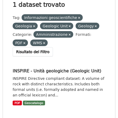
1 dataset trovato
Tag:
Informazioni geoscientifiche
Geologia
Geologic Unit
Geology
Categorie:
Amministrazione
Formati:
PDF
WMS
Risultato del Filtro
INSPIRE - Unità geologiche (Geologic Unit)
INSPIRE Directive compliant dataset: A volume of
rock with distinct characteristics. Includes both
formal units (i.e. formally adopted and named in
an official lexicon) and...
PDF
Geocatalogo