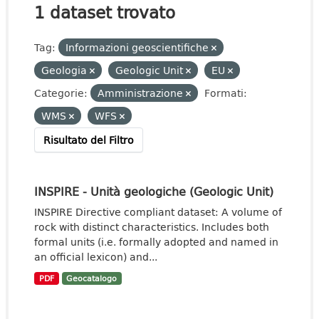
1 dataset trovato
Tag:
Informazioni geoscientifiche
Geologia
Geologic Unit
EU
Categorie:
Amministrazione
Formati:
WMS
WFS
Risultato del Filtro
INSPIRE - Unità geologiche (Geologic Unit)
INSPIRE Directive compliant dataset: A volume of
rock with distinct characteristics. Includes both
formal units (i.e. formally adopted and named in
an official lexicon) and...
PDF
Geocatalogo