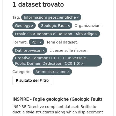
1 dataset trovato
Tag:
Informazioni geoscientifiche
Geology
Geologic Fault
Organizzazioni:
Provincia Autonoma di Bolzano - Alto Adige
Formati:
PDF
Temi del dataset:
Dati provvisori
Licenze sulle risorse:
Creative Commons CC0 1.0 Universale -
Public Domain Dedication (CC0 1.0)
Categorie:
Amministrazione
Risultato del Filtro
INSPIRE - Faglie geologiche (Geologic Fault)
INSPIRE Directive compliant dataset: Brittle to
ductile style structures along which displacement