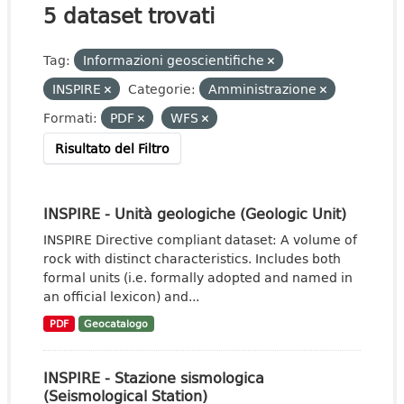
5 dataset trovati
Tag:
Informazioni geoscientifiche
INSPIRE
Categorie:
Amministrazione
Formati:
PDF
WFS
Risultato del Filtro
INSPIRE - Unità geologiche (Geologic Unit)
INSPIRE Directive compliant dataset: A volume of
rock with distinct characteristics. Includes both
formal units (i.e. formally adopted and named in
an official lexicon) and...
PDF
Geocatalogo
INSPIRE - Stazione sismologica
(Seismological Station)