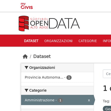
Skip to main content
DATASET
ORGANIZZAZIONI
CATEGORIE
INFO
Dataset
Organizzazioni
Provincia Autonoma...
-
1
1 
Categorie
Amministrazione
-
x
1
Tag:
Geo