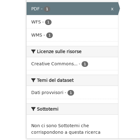
PDF
-
x
1
WFS
-
1
WMS
-
1
Licenze sulle risorse
Creative Commons...
-
1
Temi del dataset
Dati provvisori
-
1
Sottotemi
Non ci sono Sottotemi che
corrispondono a questa ricerca