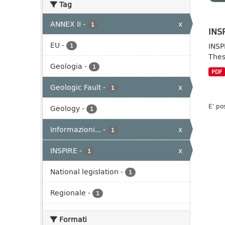
Tag
ANNEX II
-
x
1
INSP
EU
-
INSP
1
Thes
Geologia
-
1
PDF
Geologic Fault
-
x
1
E' po
Geology
-
1
Informazioni...
-
x
1
INSPIRE
-
x
1
National legislation
-
1
Regionale
-
1
Formati