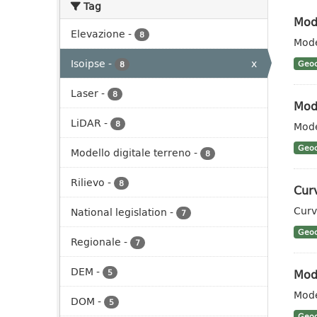
Tag
Mode
Elevazione
-
8
Mode
Isoipse
-
x
Geoc
8
Laser
-
8
Mode
LiDAR
-
8
Mode
Geoc
Modello digitale terreno
-
8
Rilievo
-
8
Curv
Curv
National legislation
-
7
Geoc
Regionale
-
7
DEM
-
Mode
5
Mode
DOM
-
5
Geoc