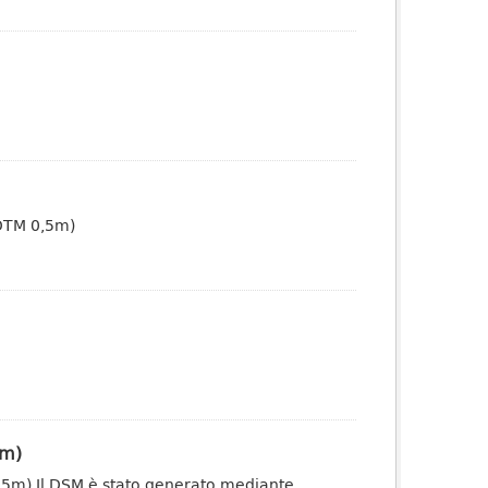
(DTM 0,5m)
5m)
0,5m) Il DSM è stato generato mediante