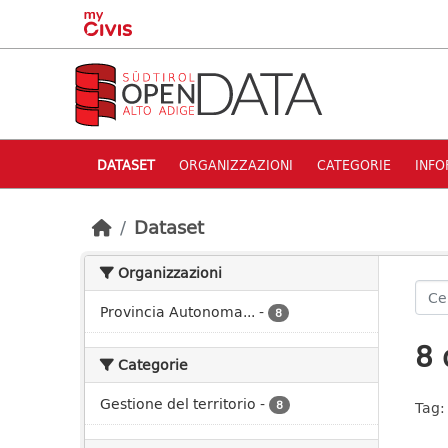
Skip to main content
DATASET
ORGANIZZAZIONI
CATEGORIE
INFO
Dataset
Organizzazioni
Provincia Autonoma...
-
8
8 
Categorie
Gestione del territorio
-
8
Tag: