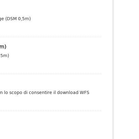
dige (DSM 0,5m)
5m)
0,5m)
on lo scopo di consentire il download WFS