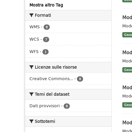
Mostra altro Tag
Formati
Mode
Mode
WMS
-
8
Geoc
WCS
-
7
WFS
-
Mode
1
Mode
Licenze sulle risorse
Geoc
Creative Commons...
-
8
Mode
Temi del dataset
Mode
Dati provvisori
-
Geoc
8
Sottotemi
Mode
Mode