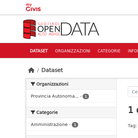
Skip to main content
DATASET
ORGANIZZAZIONI
CATEGORIE
INFO
Dataset
Organizzazioni
Provincia Autonoma...
-
1
1 
Categorie
Amministrazione
-
1
Tag: