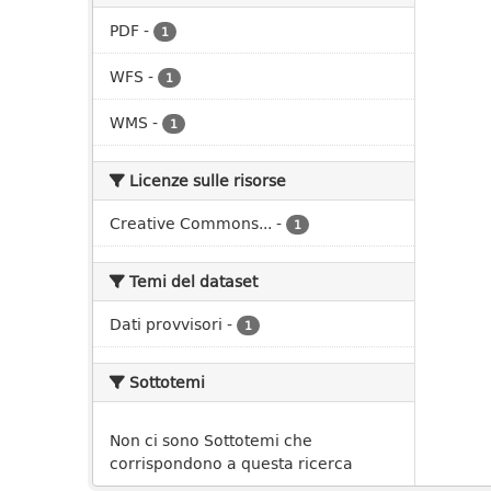
PDF
-
1
WFS
-
1
WMS
-
1
Licenze sulle risorse
Creative Commons...
-
1
Temi del dataset
Dati provvisori
-
1
Sottotemi
Non ci sono Sottotemi che
corrispondono a questa ricerca