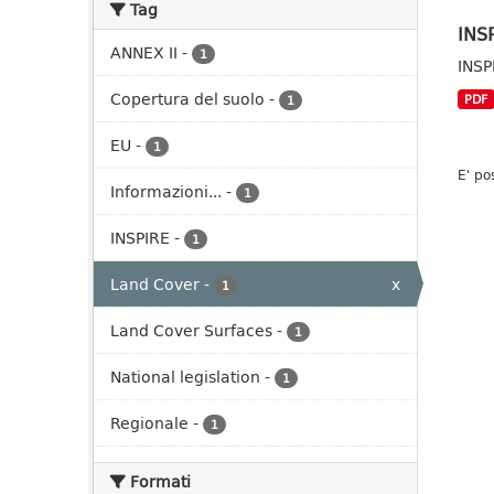
Tag
INSP
ANNEX II
-
1
INSP
Copertura del suolo
-
PDF
1
EU
-
1
E' po
Informazioni...
-
1
INSPIRE
-
1
Land Cover
-
x
1
Land Cover Surfaces
-
1
National legislation
-
1
Regionale
-
1
Formati