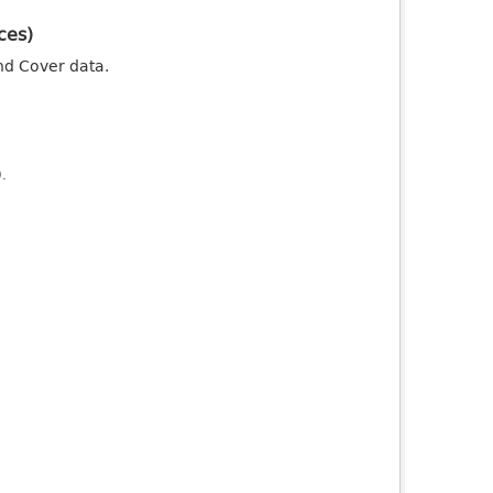
ces)
nd Cover data.
).