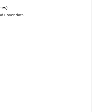
ces)
nd Cover data.
).