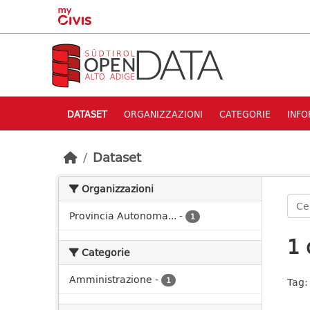
Skip to main content
DATASET
ORGANIZZAZIONI
CATEGORIE
INFO
Dataset
Organizzazioni
Provincia Autonoma...
-
1
1 
Categorie
Amministrazione
-
1
Tag: