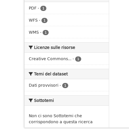
PDF
-
1
WFS
-
1
WMS
-
1
Licenze sulle risorse
Creative Commons...
-
1
Temi del dataset
Dati provvisori
-
1
Sottotemi
Non ci sono Sottotemi che
corrispondono a questa ricerca