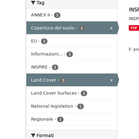
Tag
INSP
ANNEX II
-
1
INSP
Copertura del suolo
-
x
PDF
1
EU
-
1
E' po
Informazioni...
-
1
INSPIRE
-
1
Land Cover
-
x
1
Land Cover Surfaces
-
1
National legislation
-
1
Regionale
-
1
Formati