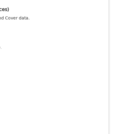
ces)
nd Cover data.
).