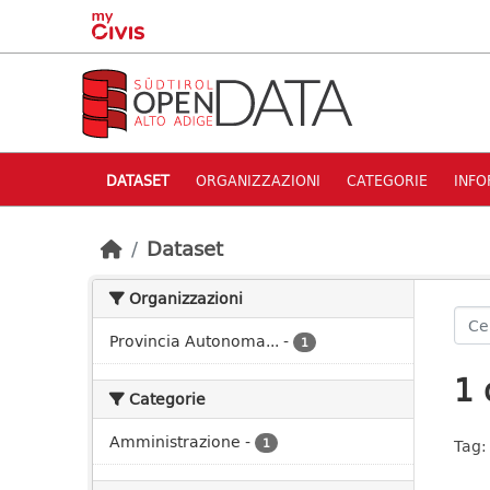
Skip to main content
DATASET
ORGANIZZAZIONI
CATEGORIE
INFO
Dataset
Organizzazioni
Provincia Autonoma...
-
1
1 
Categorie
Amministrazione
-
1
Tag: