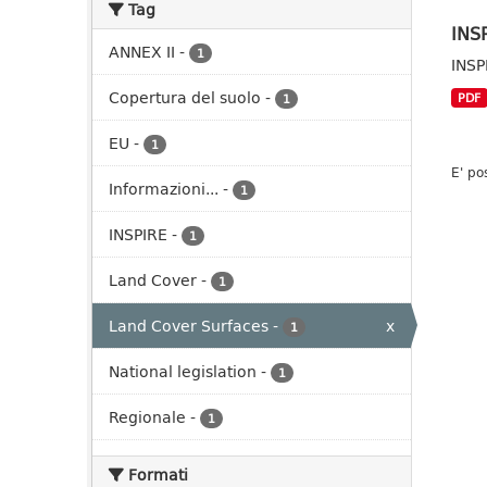
Tag
INSP
ANNEX II
-
1
INSP
Copertura del suolo
-
PDF
1
EU
-
1
E' po
Informazioni...
-
1
INSPIRE
-
1
Land Cover
-
1
Land Cover Surfaces
-
x
1
National legislation
-
1
Regionale
-
1
Formati