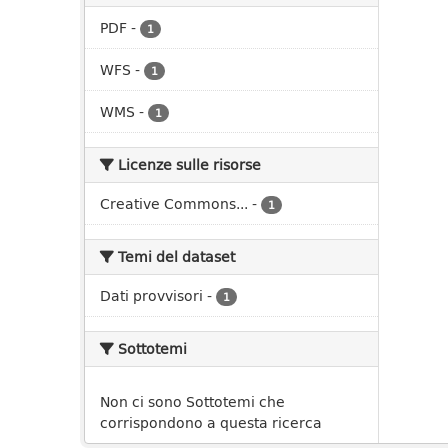
PDF
-
1
WFS
-
1
WMS
-
1
Licenze sulle risorse
Creative Commons...
-
1
Temi del dataset
Dati provvisori
-
1
Sottotemi
Non ci sono Sottotemi che
corrispondono a questa ricerca