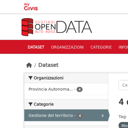
Skip to main content
DATASET
ORGANIZZAZIONI
CATEGORIE
INFO
Dataset
Organizzazioni
Provincia Autonoma...
-
4
4 
Categorie
Gestione del territorio
-
x
4
Tag:
Mod