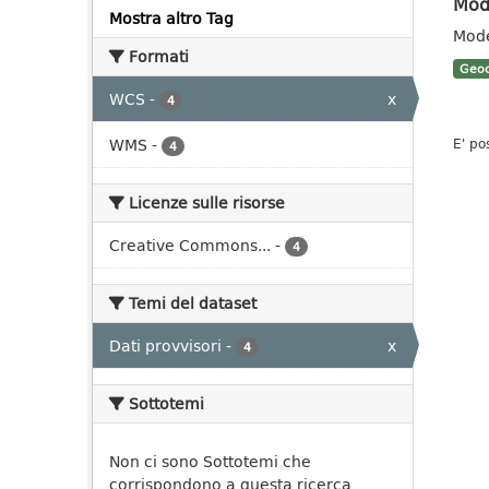
Mode
Mostra altro Tag
Mode
Formati
Geoc
WCS
-
x
4
WMS
-
E' po
4
Licenze sulle risorse
Creative Commons...
-
4
Temi del dataset
Dati provvisori
-
x
4
Sottotemi
Non ci sono Sottotemi che
corrispondono a questa ricerca