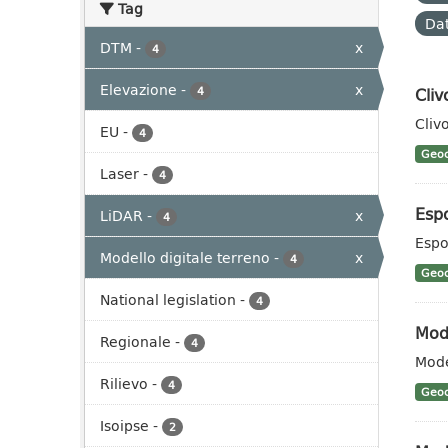
Tag
Dat
DTM
-
x
4
Elevazione
-
x
Cli
4
Cliv
EU
-
4
Geoc
Laser
-
4
Esp
LiDAR
-
x
4
Espo
Modello digitale terreno
-
x
4
Geoc
National legislation
-
4
Mode
Regionale
-
4
Mode
Rilievo
-
4
Geoc
Isoipse
-
2