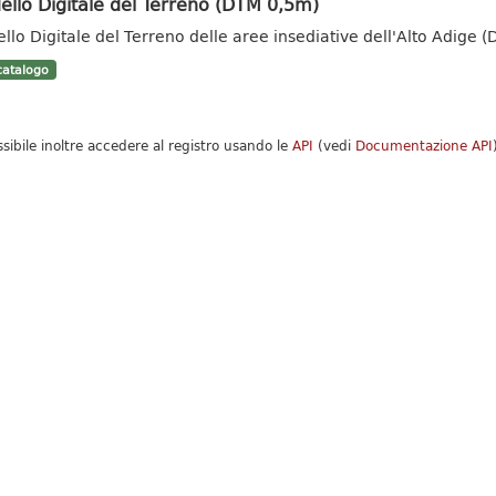
llo Digitale del Terreno (DTM 0,5m)
llo Digitale del Terreno delle aree insediative dell'Alto Adige 
atalogo
ssibile inoltre accedere al registro usando le
API
(vedi
Documentazione API