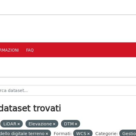
RMAZIONI
FAQ
dataset trovati
LiDAR
Elevazione
DTM
ello digitale terreno
Formati:
WCS
Categorie:
Gestio