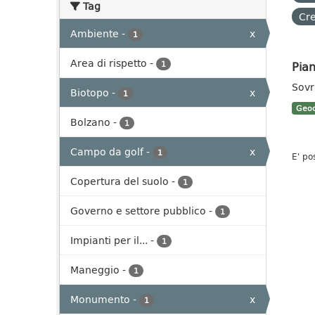
Tag
Cre
Ambiente
-
x
1
Area di rispetto
-
Pian
1
Sovr
Biotopo
-
x
1
Geoc
Bolzano
-
1
Campo da golf
-
x
1
E' po
Copertura del suolo
-
1
Governo e settore pubblico
-
1
Impianti per il...
-
1
Maneggio
-
1
Monumento
-
x
1