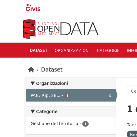
Skip to main content
DATASET
ORGANIZZAZIONI
CATEGORIE
INFO
Dataset
Organizzazioni
PAB: Rip. 28...
-
x
1
1 
Categorie
Gestione del territorio
-
1
Tag:
Bi