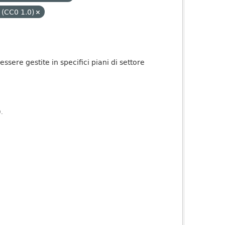
 (CC0 1.0)
sere gestite in specifici piani di settore
).