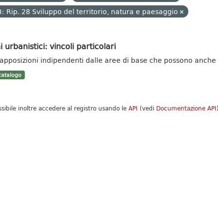
: Rip. 28 Sviluppo del territorio, natura e paesaggio
i urbanistici: vincoli particolari
apposizioni indipendenti dalle aree di base che possono anche es
atalogo
ssibile inoltre accedere al registro usando le
API
(vedi
Documentazione API