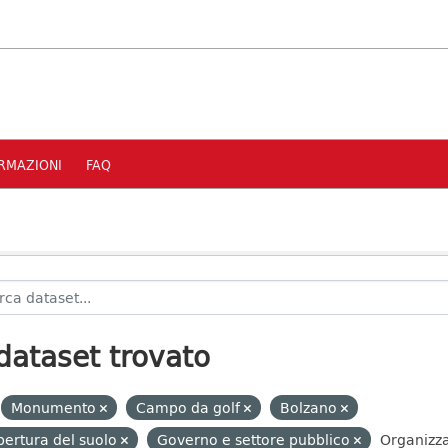
RMAZIONI
FAQ
dataset trovato
Monumento
Campo da golf
Bolzano
ertura del suolo
Governo e settore pubblico
Organizza