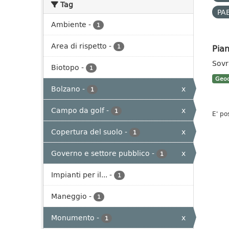
Tag
PAB
Ambiente
-
1
Area di rispetto
-
Pian
1
Sovr
Biotopo
-
1
Geoc
Bolzano
-
x
1
Campo da golf
-
x
1
E' po
Copertura del suolo
-
x
1
Governo e settore pubblico
-
x
1
Impianti per il...
-
1
Maneggio
-
1
Monumento
-
x
1