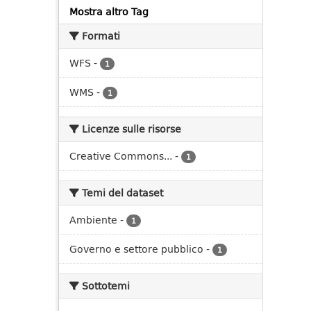
Mostra altro Tag
Formati
WFS
-
1
WMS
-
1
Licenze sulle risorse
Creative Commons...
-
1
Temi del dataset
Ambiente
-
1
Governo e settore pubblico
-
1
Sottotemi