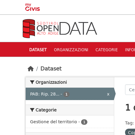
Skip to main content
DATASET
ORGANIZZAZIONI
CATEGORIE
INFO
Dataset
Organizzazioni
PAB: Rip. 28...
-
x
1
1 
Categorie
Gestione del territorio
-
1
Tag:
Cop