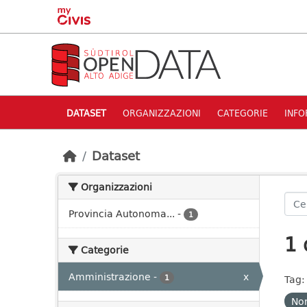
Skip to main content
DATASET
ORGANIZZAZIONI
CATEGORIE
INFO
Dataset
Organizzazioni
Provincia Autonoma...
-
1
1 
Categorie
Amministrazione
-
x
1
Tag:
Nom