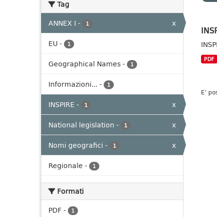
Tag
ANNEX I
-
x
1
INS
EU
-
INSP
1
PDF
Geographical Names
-
1
Informazioni...
-
1
E' po
INSPIRE
-
x
1
National legislation
-
x
1
Nomi geografici
-
x
1
Regionale
-
1
Formati
PDF
-
1