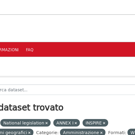
RMAZIONI
FAQ
dataset trovato
National legislation
ANNEX I
INSPIRE
i geografici
Categorie:
Amministrazione
Formati:
W