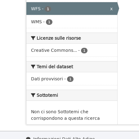
WFS
-
x
1
WMS
-
1
Licenze sulle risorse
Creative Commons...
-
1
Temi del dataset
Dati provvisori
-
1
Sottotemi
Non ci sono Sottotemi che
corrispondono a questa ricerca
Informazioni Dati Alto Adige