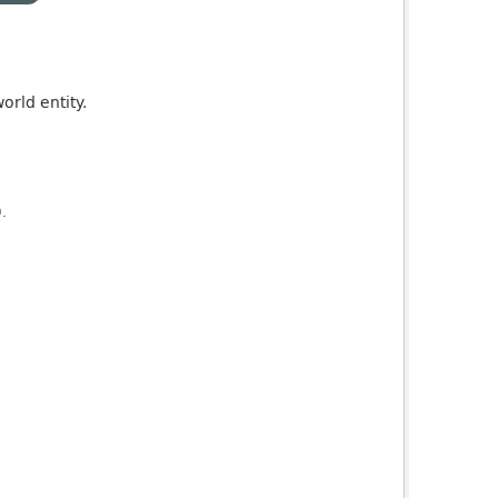
orld entity.
).